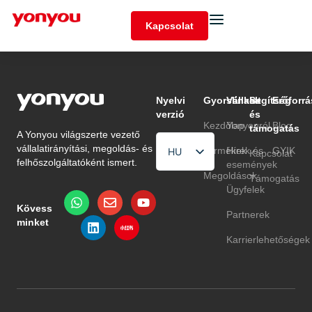
Kapcsolat
Nyelvi
Gyorslinkek
Vállalat
Segítség
Erőforrá
verzió
és
Kezdőlap
Yonyouról
Blog
támogatás
A Yonyou világszerte vezető
vállalatirányítási, megoldás- és
Termékek
Hírek és
GYIK
HU
Kapcsolat
felhőszolgáltatóként ismert.
események
EN
Megoldások
Támogatás
Ügyfelek
TR
Kövess
Partnerek
minket
Karrierlehetőségek