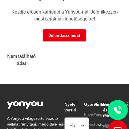
Kezdje erősen karrierjét a Yonyou-nál! Jelentkezzen
most izgalmas lehetőségekre!
Jelentkezz most
Nem található
adat
Nyelvi
Gyorslinkek
Vállalat
Segítség
Erőforrá
verzió
és
Kezdőlap
Yonyouról
Blog
támogatás
A Yonyou világszerte vezető
vállalatirányítási, megoldás- és
Termékek
Hírek és
GYIK
HU
Kapcsolat