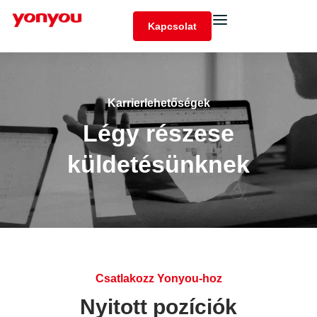
Kapcsolat
Karrierlehetőségek
Légy részese
küldetésünknek
Csatlakozz Yonyou-hoz
Nyitott pozíciók