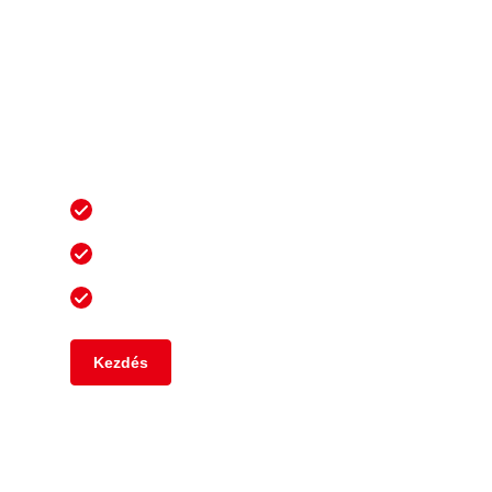
Járjon előrébb
testreszabott ERP-
megoldásunkkal és egyéb
megoldásainkkal
6,5 millió+ ügyfél
36 év kiválóság
25 000+ szakértő
Kezdés