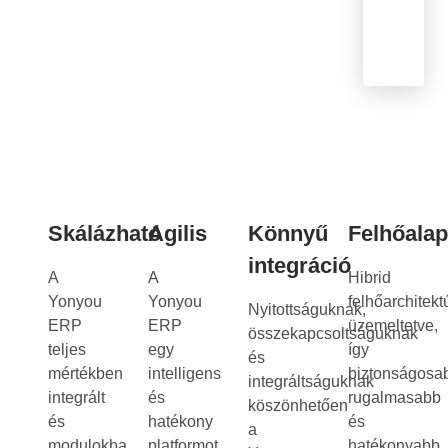
Skálázható
Agilis
Könnyű
Felhőala
integráció
A
A
Hibrid
Yonyou
Yonyou
felhőarchitekt
Nyitottságuknak,
ERP
ERP
üzemeltetve,
összekapcsoltságuknak
teljes
egy
így
és
mértékben
intelligens
biztonságosa
integráltságuknak
integrált
és
rugalmasabb
köszönhetően
és
hatékony
és
a
modulokba
platformot
hatékonyabb