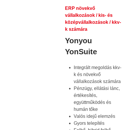
ERP növekvő
vállalkozások / kis- és
középvállalkozások / kkv-
k számára
Yonyou
YonSuite
Integrált megoldás kkv-
k és növekvő
vállalkozások számára
Pénzügy, ellátási lánc,
értékesítés,
együttműködés és
humán tőke
Valós idejű elemzés
Gyors telepítés