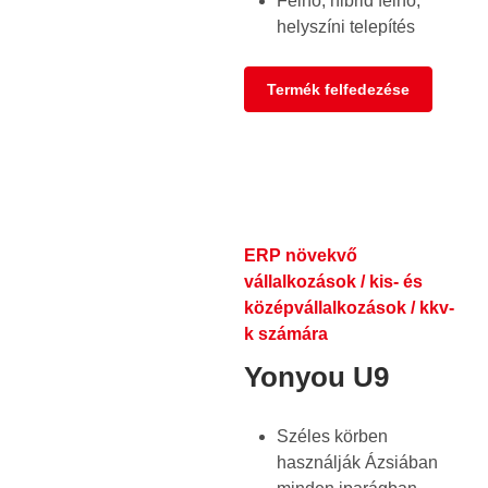
Felhő, hibrid felhő,
helyszíni telepítés
Termék felfedezése
ERP növekvő
vállalkozások / kis- és
középvállalkozások / kkv-
k számára
Yonyou U9
Széles körben
használják Ázsiában