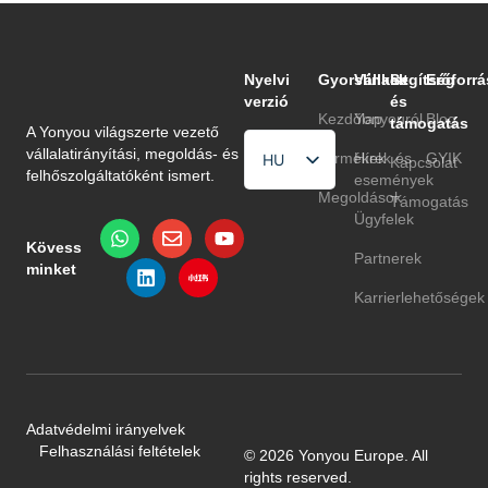
Nyelvi
Gyorslinkek
Vállalat
Segítség
Erőforrá
verzió
és
Kezdőlap
Yonyouról
Blog
támogatás
A Yonyou világszerte vezető
vállalatirányítási, megoldás- és
Termékek
Hírek és
GYIK
HU
Kapcsolat
felhőszolgáltatóként ismert.
események
EN
Megoldások
Támogatás
Ügyfelek
TR
Kövess
Partnerek
minket
Karrierlehetőségek
Adatvédelmi irányelvek
Felhasználási feltételek
© 2026 Yonyou Europe. All
rights reserved.