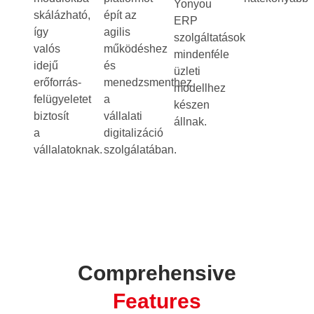
Yonyou
skálázható,
épít az
ERP
így
agilis
szolgáltatások
valós
működéshez
mindenféle
idejű
és
üzleti
erőforrás-
menedzsmenthez
modellhez
felügyeletet
a
készen
biztosít
vállalati
állnak.
a
digitalizáció
vállalatoknak.
szolgálatában.
Comprehensive
Features