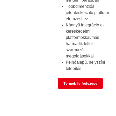
minden iparágban
Többdimenziós
jelentéskészítő platform
elemzéshez
Könnyű integráció e-
kereskedelmi
platformokkal/más
harmadik féltől
származó
megoldásokkal
Felhőalapú, helyszíni
telepítés
Termék felfedezése