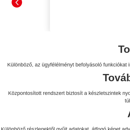
To
Különböző, az ügyfélélményt befolyásoló funkciókat in
Továb
Központosított rendszert biztosít a készletszintek 
tú
Különböző részlegektől gyűjt adatokat, átfogó képet adv