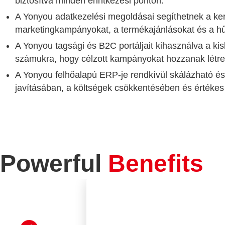
biztosítva minden érintkezési ponton.
A Yonyou adatkezelési megoldásai segíthetnek a ker
marketingkampányokat, a termékajánlásokat és a h
A Yonyou tagsági és B2C portáljait kihasználva a k
számukra, hogy célzott kampányokat hozzanak létre
A Yonyou felhőalapú ERP-je rendkívül skálázható és
javításában, a költségek csökkentésében és értékes
Powerful
Benefits