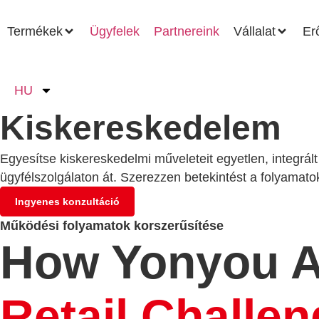
Termékek
Ügyfelek
Partnereink
Vállalat
Er
HU
Kiskereskedelem
Egyesítse kiskereskedelmi műveleteit egyetlen, integrál
ügyfélszolgálaton át. Szerezzen betekintést a folyamat
Ingyenes konzultáció
Működési folyamatok korszerűsítése
How Yonyou 
Retail Challe