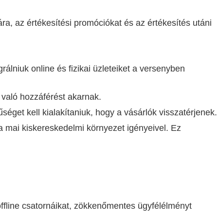
, az értékesítési promóciókat és az értékesítés utáni
álniuk online és fizikai üzleteiket a versenyben
 való hozzáférést akarnak.
éget kell kialakítaniuk, hogy a vásárlók visszatérjenek.
a mai kiskereskedelmi környezet igényeivel. Ez
ffline csatornáikat, zökkenőmentes ügyfélélményt