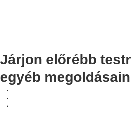
Járjon előrébb tes
egyéb megoldásain