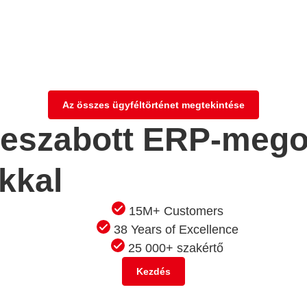
Az összes ügyféltörténet megtekintése
treszabott ERP-meg
kkal
15M+ Customers
38 Years of Excellence
25 000+ szakértő
Kezdés