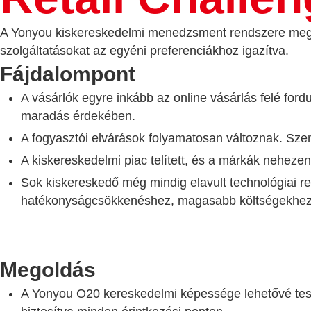
A Yonyou kiskereskedelmi menedzsment rendszere megold
szolgáltatásokat az egyéni preferenciákhoz igazítva.
Fájdalompont
A vásárlók egyre inkább az online vásárlás felé ford
maradás érdekében.
A fogyasztói elvárások folyamatosan változnak. Sze
A kiskereskedelmi piac telített, és a márkák neheze
Sok kiskereskedő még mindig elavult technológiai r
hatékonyságcsökkenéshez, magasabb költségekhez 
Megoldás
A Yonyou O20 kereskedelmi képessége lehetővé teszi