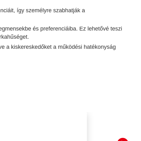
ciáit, így személyre szabhatják a
zegmensekbe és preferenciáiba. Ez lehetővé teszi
rkahűséget.
ítve a kiskereskedőket a működési hatékonyság