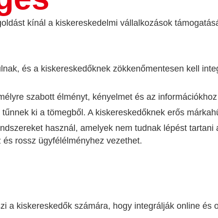
ást kínál a kiskereskedelmi vállalkozások támogatására
ulnak, és a kiskereskedőknek zökkenőmentesen kell integr
mélyre szabott élményt, kényelmet és az információkhoz
n tűnnek ki a tömegből. A kiskereskedőknek erős márkahűs
endszereket használ, amelyek nem tudnak lépést tartani 
és rossz ügyfélélményhez vezethet.
 a kiskereskedők számára, hogy integrálják online és o