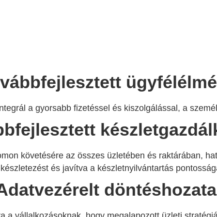
vábbfejlesztett ügyfélélm
tegrál a gyorsabb fizetéssel és kiszolgálással, a személ
bfejlesztett készletgazdá
nyomon követésére az összes üzletében és raktárában, ha
lkészletezést és javítva a készletnyilvántartás pontosság
Adatvezérelt döntéshozata
a a vállalkozásoknak, hogy megalapozott üzleti stratégiá