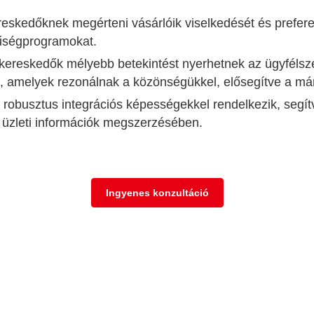
eskedőknek megérteni vásárlóik viselkedését és preferen
űségprogramokat.
iskereskedők mélyebb betekintést nyerhetnek az ügyféls
, amelyek rezonálnak a közönségükkel, elősegítve a má
 robusztus integrációs képességekkel rendelkezik, seg
 üzleti információk megszerzésében.
Ingyenes konzultáció