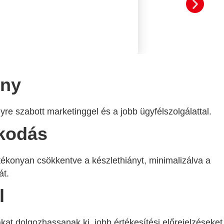
ény
yre szabott marketinggel és a jobb ügyfélszolgálattal.
lkodás
tékonyan csökkentve a készlethiányt, minimalizálva a
át.
l
kat dolgozhassanak ki, jobb értékesítési előrejelzéseket