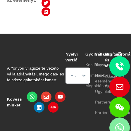
az eseményt:
Nyelvi
Gyorslinkek
Vállalat
Segítség
Erőforrá
verzió
és
Kezdőlap
Yonyouról
Blog
támogatás
A Yonyou világszerte vezető
vállalatirányítási, megoldás- és
Termékek
Hírek és
GYIK
HU
Kapcsolat
felhőszolgáltatóként ismert.
események
EN
Megoldások
Támogatás
Ügyfelek
TR
Kövess
Partnerek
minket
Karrierlehetőségek