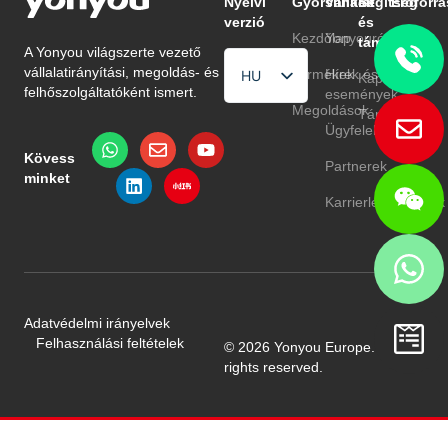
Nyelvi
Gyorslinkek
Vállalat
Segítség
Erőforrá
verzió
és
Kezdőlap
Yonyouról
Blog
támogatás
A Yonyou világszerte vezető
vállalatirányítási, megoldás- és
Termékek
Hírek és
GYIK
HU
Kapcsolat
felhőszolgáltatóként ismert.
események
EN
Megoldások
Támogatás
Ügyfelek
TR
Kövess
Partnerek
minket
Karrierlehetőségek
Adatvédelmi irányelvek
Felhasználási feltételek
© 2026 Yonyou Europe. All
rights reserved.