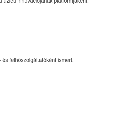
ia üzleti innovációjának platformjaként.
 és felhőszolgáltatóként ismert.