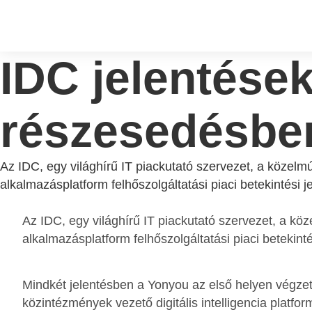
IDC jelentések
részesedésbe
Az IDC, egy világhírű IT piackutató szervezet, a közelm
alkalmazásplatform felhőszolgáltatási piaci betekintési j
Az IDC, egy világhírű IT piackutató szervezet, a kö
alkalmazásplatform felhőszolgáltatási piaci betekinté
Mindkét jelentésben a Yonyou az első helyen végzett 
közintézmények vezető digitális intelligencia platfor