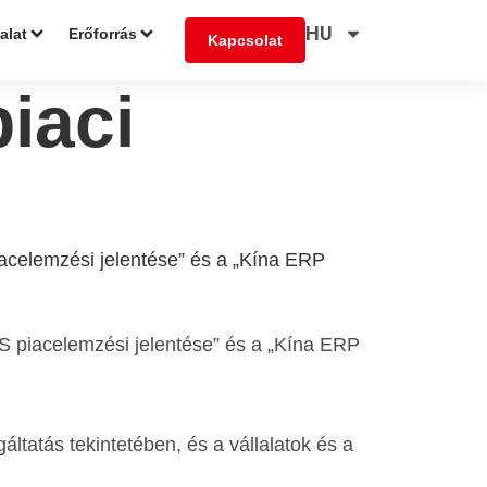
HU
lalat
Erőforrás
Kapcsolat
iaci
piacelemzési jelentése” és a „Kína ERP
AS piacelemzési jelentése” és a „Kína ERP
áltatás tekintetében, és a vállalatok és a