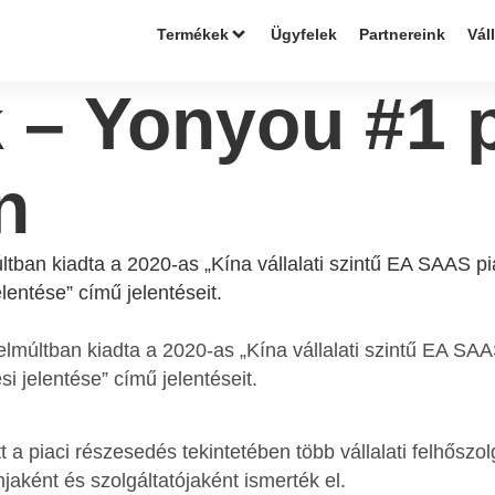
Termékek
Ügyfelek
Partnereink
Vál
 – Yonyou #1 p
n
últban kiadta a 2020-as „Kína vállalati szintű EA SAAS 
elentése” című jelentéseit.
zelmúltban kiadta a 2020-as „Kína vállalati szintű EA SA
si jelentése” című jelentéseit.
a piaci részesedés tekintetében több vállalati felhőszolg
mjaként és szolgáltatójaként ismerték el.