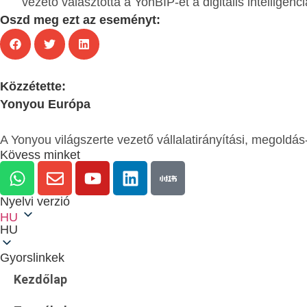
vezető választotta a YonBIP-et a digitális intelligenc
Oszd meg ezt az eseményt:
Közzétette:
Yonyou Európa
A Yonyou világszerte vezető vállalatirányítási, megoldás-
Kövess minket
Nyelvi verzió
HU
HU
Gyorslinkek
Kezdőlap