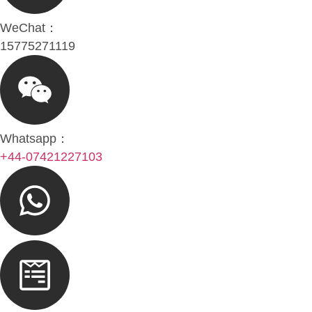
WeChat：
15775271119
Whatsapp：
+44-07421227103