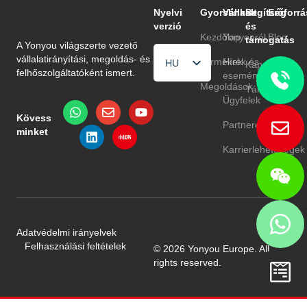
Nyelvi
Gyorslinkek
Vállalat
Segítség
Erőforrá
verzió
és
Kezdőlap
Yonyouról
Blog
támogatás
A Yonyou világszerte vezető
vállalatirányítási, megoldás- és
Termékek
Hírek és
GYIK
HU
Kapcsolat
felhőszolgáltatóként ismert.
események
EN
Megoldások
Támogatás
Ügyfelek
TR
Kövess
Partnerek
minket
Karrierlehetőségek
Adatvédelmi irányelvek
Felhasználási feltételek
© 2026 Yonyou Europe. All
rights reserved.