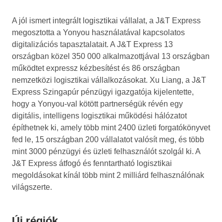
A jól ismert integrált logisztikai vállalat, a J&T Express
megosztotta a Yonyou használatával kapcsolatos
digitalizációs tapasztalatait. A J&T Express 13
országban közel 350 000 alkalmazottjával 13 országban
működtet expressz kézbesítést és 86 országban
nemzetközi logisztikai vállalkozásokat. Xu Liang, a J&T
Express Szingapúr pénzügyi igazgatója kijelentette,
hogy a Yonyou-val kötött partnerségük révén egy
digitális, intelligens logisztikai működési hálózatot
építhetnek ki, amely több mint 2400 üzleti forgatókönyvet
fed le, 15 országban 200 vállalatot valósít meg, és több
mint 3000 pénzügyi és üzleti felhasználót szolgál ki. A
J&T Express átfogó és fenntartható logisztikai
megoldásokat kínál több mint 2 milliárd felhasználónak
világszerte.
Új régiók