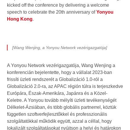
kicked off the conference by delivering a welcome
speech to celebrate the 20th anniversary of
Yonyou
Hong Kong
.
[Wang Wenjing, a Yonyou Network vezérigazgatója]
A Yonyou Network vezérigazgatója, Wang Wenjing a
konferencián bejelentette, hogy a vállalat 2023-ban
frissíti üzleti rendszerét a Globalizáció 1.0-ról a
Globalizáció 2.0-ra, az APAC régión túlra is terjeszkedve
Európára, Észak-Amerikára, Japánra és a Közel-
Keletre. A Yonyou tovább mélyíti üzleti tevékenységét
Délkelet-Ázsiában, és több globális partnerrel, köztük
független szoftverfejlesztőkkel és professzionális
szolgáltatókkal működik együtt, azzal a céllal, hogy
lokalizált szolgáltatásokat nyújtson a helyi és határokon