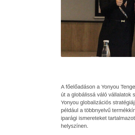
A főelőadáson a Yonyou Tengere
út a globálissá váló vállalato
Yonyou globalizációs stratégiáj
például a többnyelvű termékkín
iparági ismereteket tartalmazot
helyszínen.