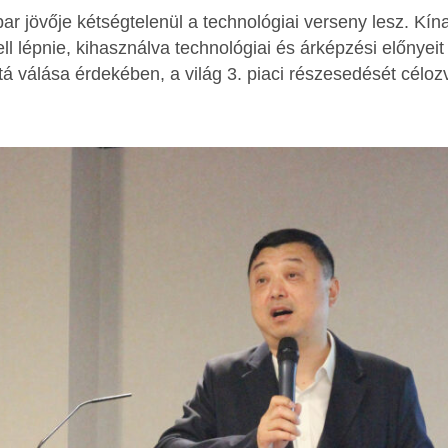
par jövője kétségtelenül a technológiai verseny lesz. Kín
ell lépnie, kihasználva technológiai és árképzési előnyei
tá válása érdekében, a világ 3. piaci részesedését célo