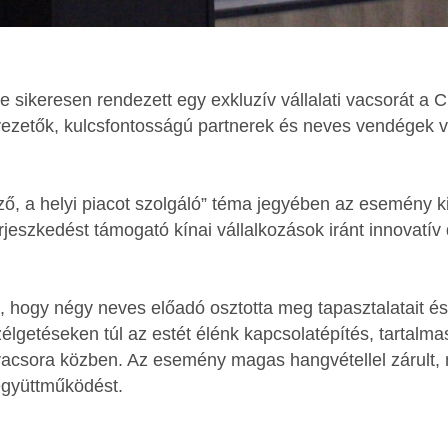
 sikeresen rendezett egy exkluzív vállalati vacsorát a
vezetők, kulcsfontosságú partnerek és neves vendégek v
, a helyi piacot szolgáló” téma jegyében az esemény k
rjeszkedést támogató kínai vállalkozások iránt innovatív
, hogy négy neves előadó osztotta meg tapasztalatait és
élgetéseken túl az estét élénk kapcsolatépítés, tartalm
vacsora közben. Az esemény magas hangvétellel zárult, 
 együttműködést.