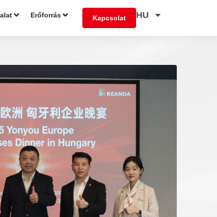
HU
lalat
Erőforrás
Kapcsolat