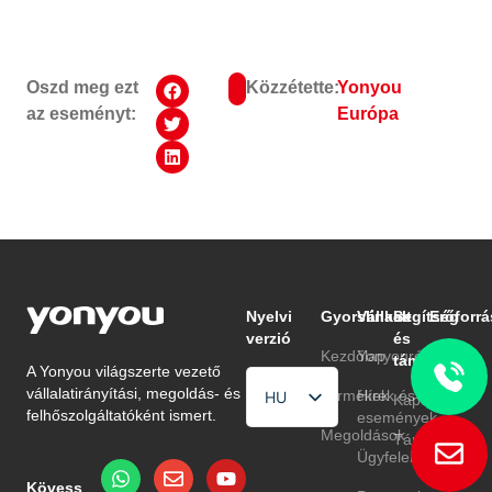
Oszd meg ezt
Közzétette:
Yonyou
az eseményt:
Európa
Nyelvi
Gyorslinkek
Vállalat
Segítség
Erőforrá
verzió
és
Kezdőlap
Yonyouról
Blog
támogatás
A Yonyou világszerte vezető
vállalatirányítási, megoldás- és
Termékek
Hírek és
GYIK
HU
Kapcsolat
felhőszolgáltatóként ismert.
események
EN
Megoldások
Támogatás
Ügyfelek
TR
Kövess