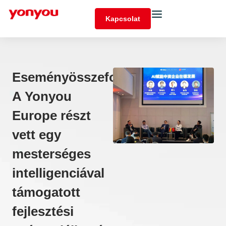
Kapcsolat
Eseményösszefoglaló:
A Yonyou
Europe részt
vett egy
mesterséges
intelligenciával
támogatott
fejlesztési