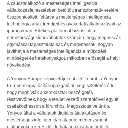
A csúcstalálkozó a mesterséges intelligencia
vállalkozásfejlesztésben betöltött transzformatív erejére
összpontosított, feltárva a mesterséges intelligencia
technológiájának trendjeit és gyakorlati alkalmazásait az
iparágakban. Értékes platformot biztosított a
németországi kínai vállalatok számára, hogy megosszák
egymással tapasztalataikat, és megvitassák, hogyan
javíthatja a mesterséges intelligencia a működési
minőséget és hatékonyságot, miközben elősegíti a helyi
növekedést.
A Yonyou Europe képviselőjeként Jeff Li urat, a Yonyou
Europe megvalósítási igazgatóját megtiszteltetés érte,
hogy meghívták a kerekasztal-beszélgetés
résztvevőinek, hogy a terület vezető szereplőivel együtt
csatlakozhasson a fórumhoz. Megosztotta velünk a
Yonyou által a vállalatok digitális átalakuláson és
mesterséges intelligencián alapuló menedzsment
platformokon keresztüli felhatalmazásában betöltött