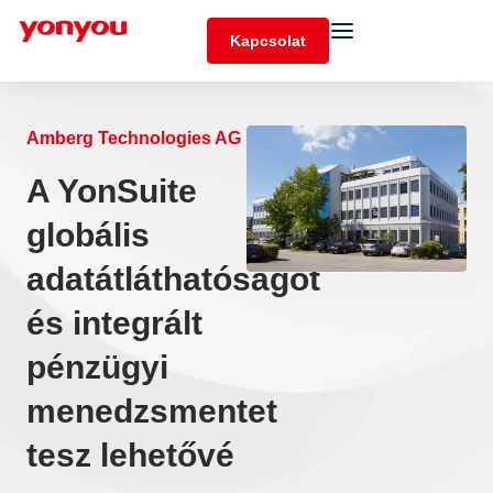
Kapcsolat
Amberg Technologies AG
A YonSuite
globális
adatátláthatóságot
és integrált
pénzügyi
menedzsmentet
tesz lehetővé