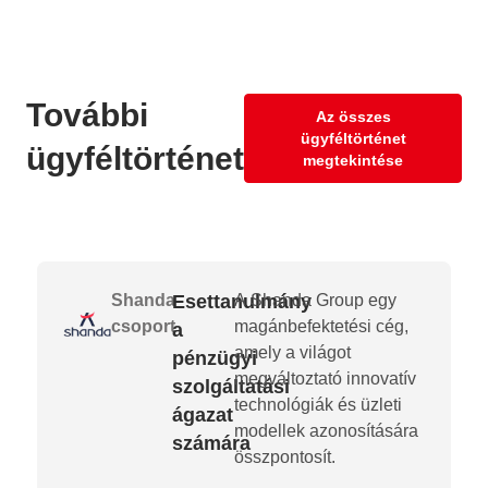
További
Az összes
ügyféltörténet
ügyféltörténetek
megtekintése
Shanda
Esettanulmány
A Shanda Group egy
N
csoport
magánbefektetési cég,
P
a
amely a világot
pénzügyi
megváltoztató innovatív
szolgáltatási
technológiák és üzleti
ágazat
modellek azonosítására
számára
összpontosít.