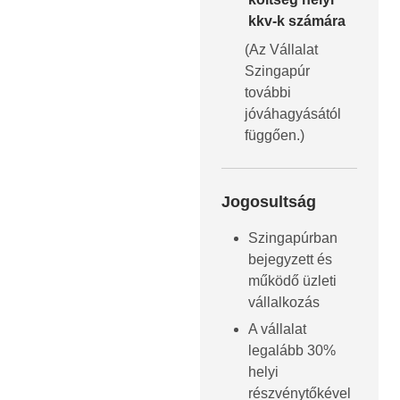
kkv-k számára
(Az Vállalat
Szingapúr
további
jóváhagyásától
függően.)
Jogosultság
Szingapúrban
bejegyzett és
működő üzleti
vállalkozás
A vállalat
legalább 30%
helyi
részvénytőkével