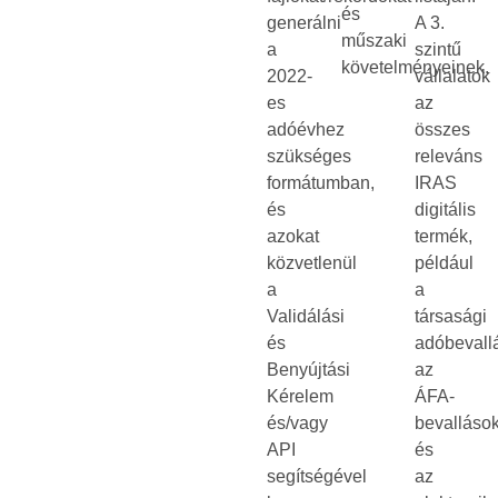
és
generálni
A 3.
műszaki
a
szintű
követelményeinek.
2022-
vállalatok
es
az
adóévhez
összes
szükséges
releváns
formátumban,
IRAS
és
digitális
azokat
termék,
közvetlenül
például
a
a
Validálási
társasági
és
adóbevall
Benyújtási
az
Kérelem
ÁFA-
és/vagy
bevalláso
API
és
segítségével
az