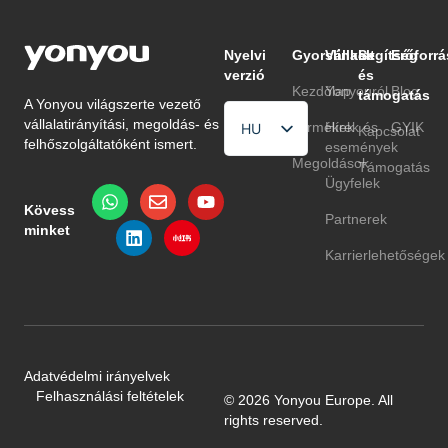
Nyelvi
Gyorslinkek
Vállalat
Segítség
Erőforrá
verzió
és
Kezdőlap
Yonyouról
Blog
támogatás
A Yonyou világszerte vezető
vállalatirányítási, megoldás- és
Termékek
Hírek és
GYIK
HU
Kapcsolat
felhőszolgáltatóként ismert.
események
EN
Megoldások
Támogatás
Ügyfelek
TR
Kövess
Partnerek
minket
Karrierlehetőségek
Adatvédelmi irányelvek
Felhasználási feltételek
© 2026 Yonyou Europe. All
rights reserved.