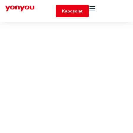
Kapcsolat
Támogatások
Nyisson meg új
lehetőségeket
támogatási
programjainkkal