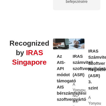
befejezésére
Recognized
by
IRAS
IRAS
IRAS
Az
Számvite
Singapore
számviteli
AIS-
Szoftver
szoftvernyilvánt
API
Regiszte
(ASR)
módot
(ASR)
támogató
3.
A
AIS
szint
Yonyou
bérszámfejtési
NC
A
szoftvergyártó
6.5-
Yonyou