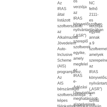
ös
Az
NC
verziója
IRAS
felhő
az
által
2111-
IRAS
listázott
es
könyvelőszoftver-
szoftverszállító
verziója
nyilvántartásában
az
egyike
(„ASR”)
Alkalmazotti
annak
szereplő
Jövedelem
a 9
szoftverek
Auto-
szoftverne
egyike,
Inclusive
amelyek
amely
Scheme
szerepeln
megfelel
(AIS)
az
az
programjához.
IRAS
IRAS
Az
könyvelősz
e-
AIS
nyilvántar
Adózási
bérszámfejtő
(„ASR”)
Útmutatóban
szoftverszállítója
3.
meghatározott
képes
szintű
alapelveinek
fájlokat/rekordokat
listáján.