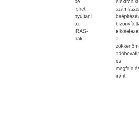
be
elektronik
lehet
számlázá
nyújtani
beépítésé
az
bizonyítot
IRAS-
elköteleze
nak.
a
zökkenőm
adóbevall
és
megfelelé
iránt.