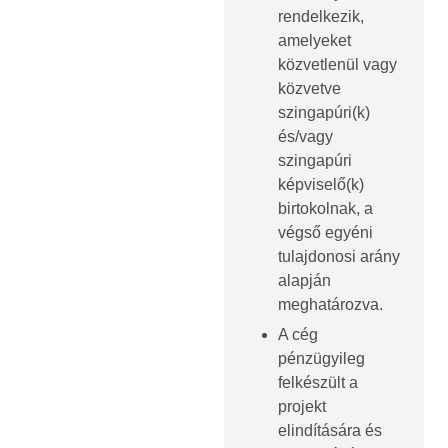
rendelkezik,
amelyeket
közvetlenül vagy
közvetve
szingapúri(k)
és/vagy
szingapúri
képviselő(k)
birtokolnak, a
végső egyéni
tulajdonosi arány
alapján
meghatározva.
A cég
pénzügyileg
felkészült a
projekt
elindítására és