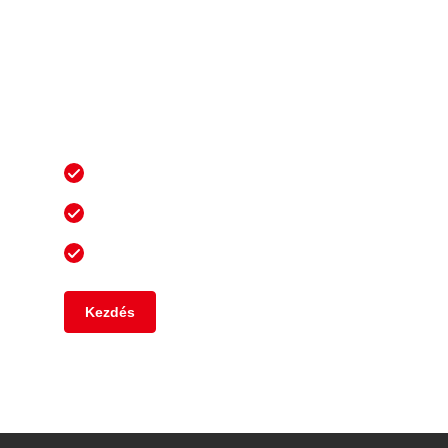
Járjon előrébb
testreszabott ERP-
megoldásunkkal és egyéb
megoldásainkkal
6,5 millió+ ügyfél
36 év kiválóság
25 000+ szakértő
Kezdés