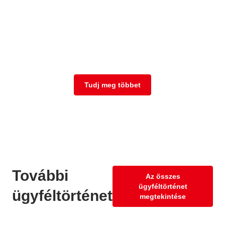
Teljesen testreszabott
jelentést kaphat
vállalkozása számára
Tudj meg többet
További
Az összes
ügyféltörténet
ügyféltörténetek
megtekintése