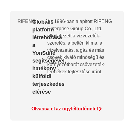
RIFENG
Globális
Az 1996-ban alapított RIFENG
Enterprise Group Co., Ltd.
platform
elkötelezett a vízvezeték-
létrehozása
szerelés, a beltéri klíma, a
a
vízelvezetés, a gáz és más
YonSuite
csövek kiváló minőségű és
segítségével,
környezetbarát csővezeték-
hatékony
termékek fejlesztése iránt.
külföldi
terjeszkedés
elérése
Olvassa el az ügyféltörténetet