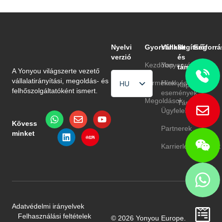
Nyelvi
Gyorslinkek
Vállalat
Segítség
Erőforrá
verzió
és
Kezdőlap
Yonyouról
Blog
támogatás
A Yonyou világszerte vezető
vállalatirányítási, megoldás- és
Termékek
Hírek és
GYIK
HU
Kapcsolat
felhőszolgáltatóként ismert.
események
EN
Megoldások
Támogatás
Ügyfelek
TR
Kövess
Partnerek
minket
Karrierlehetőségek
Adatvédelmi irányelvek
Felhasználási feltételek
© 2026 Yonyou Europe. All