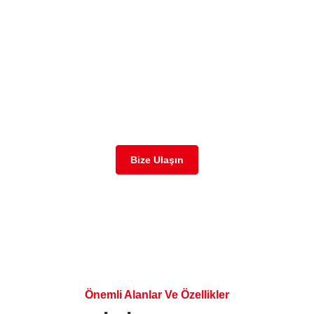
Özelleştirilmiş ERP
Çözümümüzle
İşletmenize Nasıl Yardımcı
Olabileceğimizi Öğrenin
Bize Ulaşın
Önemli Alanlar Ve Özellikler