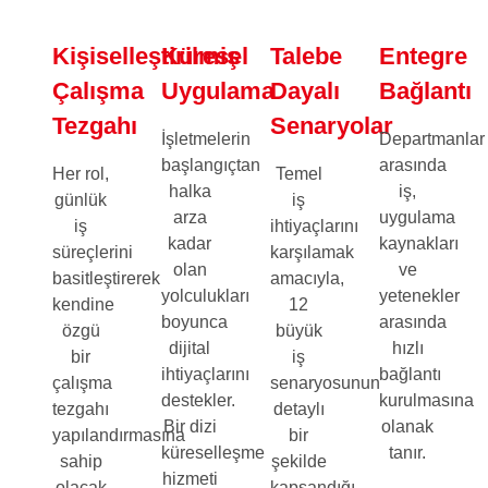
Kişiselleştirilmiş
Küresel
Talebe
Entegre
Çalışma
Uygulama
Dayalı
Bağlantı
Tezgahı
Senaryolar
İşletmelerin
Departmanlar
başlangıçtan
arasında
Her rol,
Temel
halka
iş,
günlük
iş
arza
uygulama
iş
ihtiyaçlarını
kadar
kaynakları
süreçlerini
karşılamak
olan
ve
basitleştirerek
amacıyla,
yolculukları
yetenekler
kendine
12
boyunca
arasında
özgü
büyük
dijital
hızlı
bir
iş
ihtiyaçlarını
bağlantı
çalışma
senaryosunun
destekler.
kurulmasına
tezgahı
detaylı
Bir dizi
olanak
yapılandırmasına
bir
küreselleşme
tanır.
sahip
şekilde
hizmeti
olacak
kapsandığı