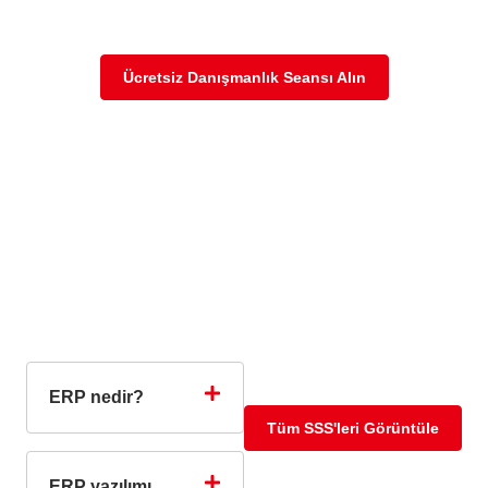
Ücretsiz Danışmanlık Seansı Alın
ERP Hakkında SSS
ERP nedir?
Tüm SSS'leri Görüntüle
ERP yazılımı