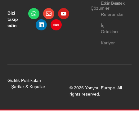
Etkinlikler
Destek
Çözümler
Bizi
Referanslar
takip
edin
İş
Ortakları
Kariyer
Gizlilik Politikaları
Şartlar & Koşullar
© 2026 Yonyou Europe. All
rights reserved.