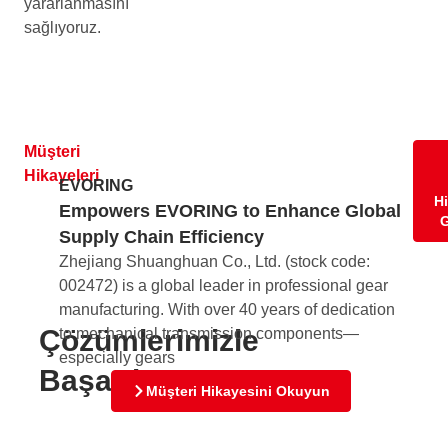
yararlanmasını
sağlıyoruz.
Müşteri
Hikayeleri
EVORING
Hi
Empowers EVORING to Enhance Global
G
Supply Chain Efficiency
Zhejiang Shuanghuan Co., Ltd. (stock code:
Nu
002472) is a global leader in professional gear
Ra
manufacturing. With over 40 years of dedication
fo
Çözümlerimizle
to mechanical transmission components—
Nuo
especially gears
Div
Başarılar
sta
Müşteri Hikayesini Okuyun
198