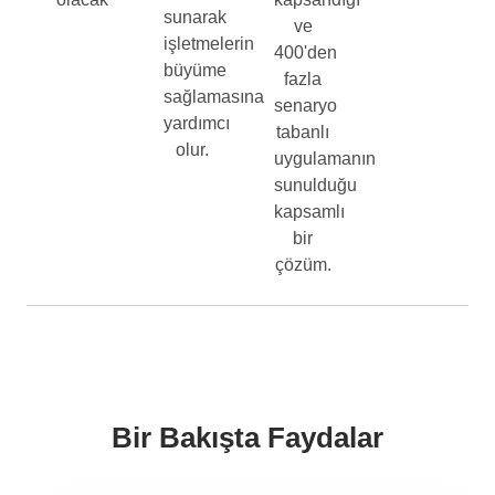
sunarak
ve
işletmelerin
400'den
büyüme
fazla
sağlamasına
senaryo
yardımcı
tabanlı
olur.
uygulamanın
sunulduğu
kapsamlı
bir
çözüm.
Bir Bakışta Faydalar