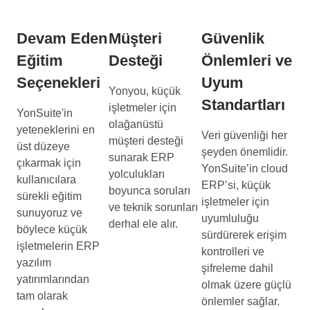
Devam Eden
Müşteri
Güvenlik
Eğitim
Desteği
Önlemleri ve
Seçenekleri
Uyum
Yonyou, küçük
Standartları
işletmeler için
YonSuite'in
olağanüstü
yeteneklerini en
Veri güvenliği her
müşteri desteği
üst düzeye
şeyden önemlidir.
sunarak ERP
çıkarmak için
YonSuite’in cloud
yolculukları
kullanıcılara
ERP’si, küçük
boyunca soruları
sürekli eğitim
işletmeler için
ve teknik sorunları
sunuyoruz ve
uyumluluğu
derhal ele alır.
böylece küçük
sürdürerek erişim
işletmelerin ERP
kontrolleri ve
yazılım
şifreleme dahil
yatırımlarından
olmak üzere güçlü
tam olarak
önlemler sağlar.