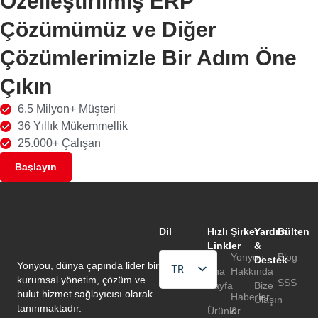
Özelleştirilmiş ERP
Çözümümüz ve Diğer
Çözümlerimizle Bir Adım Öne
Çıkın
6,5 Milyon+ Müşteri
36 Yıllık Mükemmellik
25.000+ Çalışan
Başlayın
Dil
Hızlı
Şirket
Yardım
Bülten
Linkler
&
Yonyou
Blog
Destek
Yonyou, dünya çapında lider bir
TR
Ana
Hakkında
kurumsal yönetim, çözüm ve
SSS
Sayfa
Bize
EN
bulut hizmet sağlayıcısı olarak
Haberler
Ulaşın
tanınmaktadır.
Ürünler
&
HU